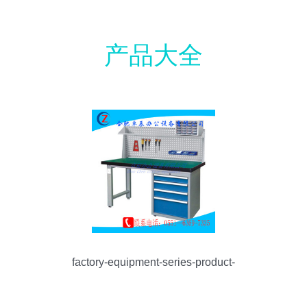
产品大全
factory-equipment-series-product-
showcase-page-1-hefei-zhuochen-office-
equipment