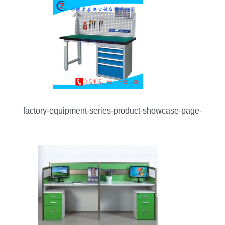
factory-equipment-series-product-showcase-page-
1-hefei-zhuochen-office-equipment